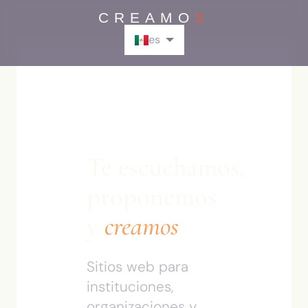
CREAMO
S
es
en
Te escuchamos,
proponemos
y
creamos
Sitios web para
instituciones,
organizaciones y